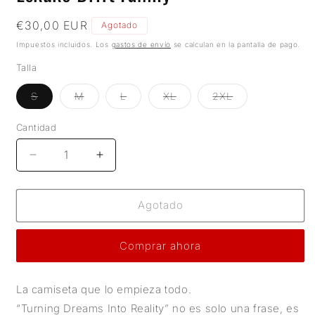
Precio
€30,00 EUR
Agotado
habitual
Impuestos incluidos. Los
gastos de envío
se calculan en la pantalla de pago.
Talla
Variante
Variante
Variante
Variante
Variante
S
M
L
XL
2XL
agotada
agotada
agotada
agotada
agotada
o
o
o
o
o
no
no
no
no
no
Cantidad
Cantidad
disponible
disponible
disponible
disponible
disponible
Reducir
Aumentar
cantidad
cantidad
para
para
&quot;Turning
&quot;Turning
Agotado
Dreams
Dreams
Into
Into
Comprar ahora
Reality&quot;
Reality&quot;
–
–
Eskuko
Eskuko
La camiseta que lo empieza todo.
Drift
Drift
“Turning Dreams Into Reality” no es solo una frase, es
Family
Family