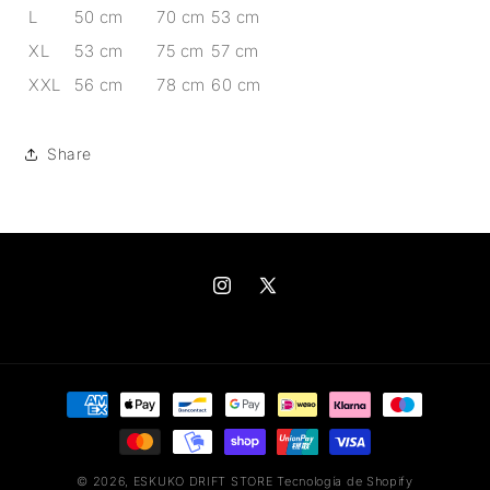
L
50 cm
70 cm
53 cm
XL
53 cm
75 cm
57 cm
XXL
56 cm
78 cm
60 cm
Share
Instagram
X
(Twitter)
Formas
de
pago
© 2026,
ESKUKO DRIFT STORE
Tecnología de Shopify