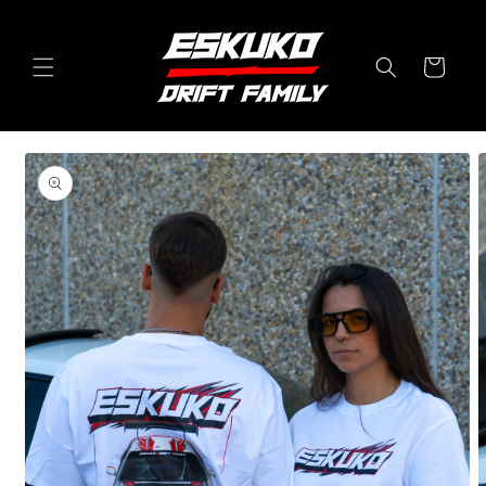
Ir
directamente
al contenido
Carrito
Ir
directamente
a la
información
del producto